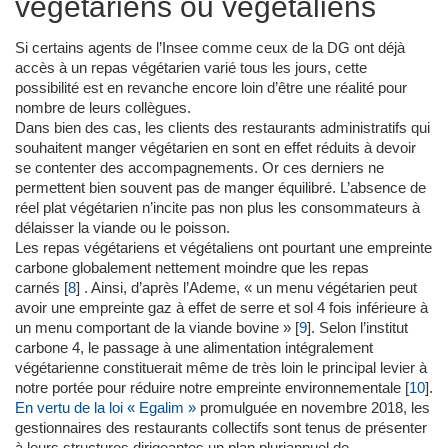
végétariens ou végétaliens
Si certains agents de l’Insee comme ceux de la DG ont déjà
accès à un repas végétarien varié tous les jours, cette
possibilité est en revanche encore loin d’être une réalité pour
nombre de leurs collègues.
Dans bien des cas, les clients des restaurants administratifs qui
souhaitent manger végétarien en sont en effet réduits à devoir
se contenter des accompagnements. Or ces derniers ne
permettent bien souvent pas de manger équilibré. L’absence de
réel plat végétarien n’incite pas non plus les consommateurs à
délaisser la viande ou le poisson.
Les repas végétariens et végétaliens ont pourtant une empreinte
carbone globalement nettement moindre que les repas
carnés
[
8
]
. Ainsi, d’après l’Ademe, « un menu végétarien peut
avoir une empreinte gaz à effet de serre et sol 4 fois inférieure à
un menu comportant de la viande bovine »
[
9
]
. Selon l’institut
carbone 4, le passage à une alimentation intégralement
végétarienne constituerait même de très loin le principal levier à
notre portée pour réduire notre empreinte environnementale
[
10
]
.
En vertu de la loi « Egalim »
promulguée en novembre 2018, les
gestionnaires des restaurants collectifs sont tenus de présenter