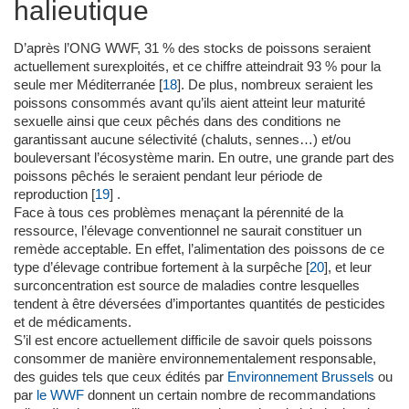
halieutique
D’après l’ONG WWF, 31 % des stocks de poissons seraient
actuellement surexploités, et ce chiffre atteindrait 93 % pour la
seule mer Méditerranée
[
18
]
. De plus, nombreux seraient les
poissons consommés avant qu’ils aient atteint leur maturité
sexuelle ainsi que ceux pêchés dans des conditions ne
garantissant aucune sélectivité (chaluts, sennes…) et/ou
bouleversant l’écosystème marin. En outre, une grande part des
poissons pêchés le seraient pendant leur période de
reproduction
[
19
]
.
Face à tous ces problèmes menaçant la pérennité de la
ressource, l’élevage conventionnel ne saurait constituer un
remède acceptable. En effet, l’alimentation des poissons de ce
type d’élevage contribue fortement à la surpêche
[
20
]
, et leur
surconcentration est source de maladies contre lesquelles
tendent à être déversées d’importantes quantités de pesticides
et de médicaments.
S’il est encore actuellement difficile de savoir quels poissons
consommer de manière environnementalement responsable,
des guides tels que ceux édités par
Environnement Brussels
ou
par
le WWF
donnent un certain nombre de recommandations