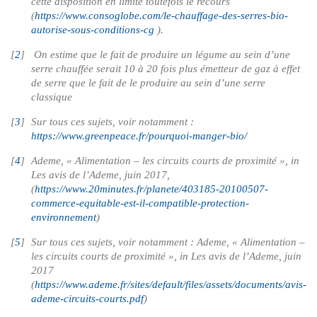
cette disposition en limite toutefois le recours
(
https://www.consoglobe.com/le-chauffage-des-serres-bio-
autorise-sous-conditions-cg
).
[
2
]
On estime que le fait de produire un légume au sein d’une
serre chauffée serait 10 à 20 fois plus émetteur de gaz à effet
de serre que le fait de le produire au sein d’une serre
classique
[
3
]
Sur tous ces sujets, voir notamment :
https://www.greenpeace.fr/pourquoi-manger-bio/
[
4
]
Ademe, « Alimentation – les circuits courts de proximité », in
Les avis de l’Ademe, juin 2017,
(
https://www.20minutes.fr/planete/403185-20100507-
commerce-equitable-est-il-compatible-protection-
environnement
)
[
5
]
Sur tous ces sujets, voir notamment : Ademe, « Alimentation –
les circuits courts de proximité », in Les avis de l’Ademe, juin
2017
(
https://www.ademe.fr/sites/default/files/assets/documents/avis-
ademe-circuits-courts.pdf
)