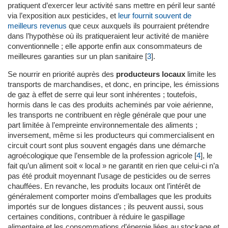
pratiquent d’exercer leur activité sans mettre en péril leur santé
via l’exposition aux pesticides, et
leur fournit souvent de
meilleurs revenus
que ceux auxquels ils pourraient prétendre
dans l’hypothèse où ils pratiqueraient leur activité de manière
conventionnelle ; elle apporte enfin aux consommateurs de
meilleures garanties sur un plan sanitaire
[
3
]
.
Se nourrir en priorité auprès des
producteurs locaux
limite les
transports de marchandises, et donc, en principe, les émissions
de gaz à effet de serre qui leur sont inhérentes ; toutefois,
hormis dans le cas des produits acheminés par voie aérienne,
les transports ne contribuent en règle générale que pour une
part limitée à l’empreinte environnementale des aliments ;
inversement, même si les producteurs qui commercialisent en
circuit court sont plus souvent engagés dans une démarche
agroécologique que l’ensemble de la profession agricole
[
4
]
, le
fait qu’un aliment soit « local » ne garantit en rien que celui-ci n’a
pas été produit moyennant l’usage de pesticides ou de serres
chauffées. En revanche, les produits locaux ont l’intérêt de
généralement comporter moins d’emballages que les produits
importés sur de longues distances ; ils peuvent aussi, sous
certaines conditions, contribuer à réduire le gaspillage
alimentaire et les consommations d’énergie liées au stockage et