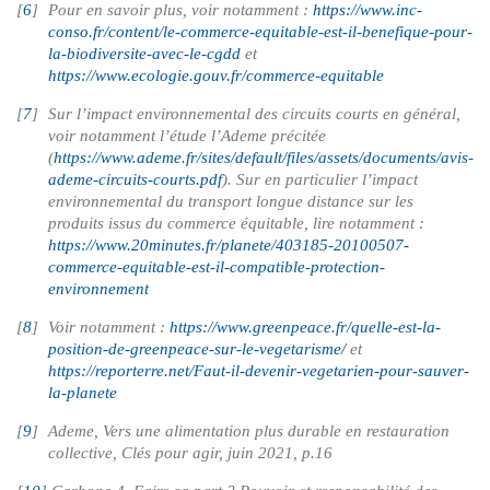
[
6
]
Pour en savoir plus, voir notamment :
https://www.inc-
conso.fr/content/le-commerce-equitable-est-il-benefique-pour-
la-biodiversite-avec-le-cgdd
et
https://www.ecologie.gouv.fr/commerce-equitable
[
7
]
Sur l’impact environnemental des circuits courts en général,
voir notamment l’étude l’Ademe précitée
(
https://www.ademe.fr/sites/default/files/assets/documents/avis-
ademe-circuits-courts.pdf
). Sur en particulier l’impact
environnemental du transport longue distance sur les
produits issus du commerce équitable, lire notamment :
https://www.20minutes.fr/planete/403185-20100507-
commerce-equitable-est-il-compatible-protection-
environnement
[
8
]
Voir notamment :
https://www.greenpeace.fr/quelle-est-la-
position-de-greenpeace-sur-le-vegetarisme/
et
https://reporterre.net/Faut-il-devenir-vegetarien-pour-sauver-
la-planete
[
9
]
Ademe, Vers une alimentation plus durable en restauration
collective, Clés pour agir, juin 2021, p.16