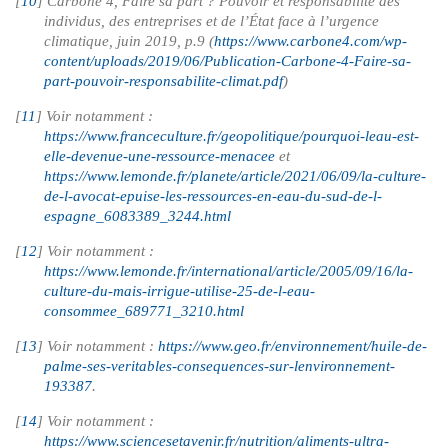
[
10
]
Carbone 4, Faire sa part ? Pouvoir et responsabilité des
individus, des entreprises et de l’État face à l’urgence
climatique, juin 2019, p.9 (
https://www.carbone4.com/wp-
content/uploads/2019/06/Publication-Carbone-4-Faire-sa-
part-pouvoir-responsabilite-climat.pdf
)
[
11
]
Voir notamment :
https://www.franceculture.fr/geopolitique/pourquoi-leau-est-
elle-devenue-une-ressource-menacee
et
https://www.lemonde.fr/planete/article/2021/06/09/la-culture-
de-l-avocat-epuise-les-ressources-en-eau-du-sud-de-l-
espagne_6083389_3244.html
[
12
]
Voir notamment :
https://www.lemonde.fr/international/article/2005/09/16/la-
culture-du-mais-irrigue-utilise-25-de-l-eau-
consommee_689771_3210.html
[
13
]
Voir notamment :
https://www.geo.fr/environnement/huile-de-
palme-ses-veritables-consequences-sur-lenvironnement-
193387
.
[
14
]
Voir notamment :
https://www.sciencesetavenir.fr/nutrition/aliments-ultra-