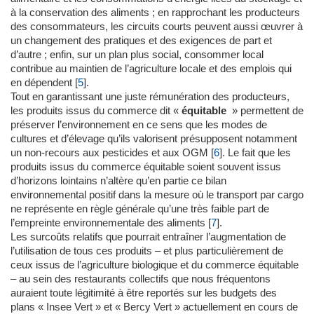
à la conservation des aliments ; en rapprochant les producteurs
des consommateurs, les circuits courts peuvent aussi œuvrer à
un changement des pratiques et des exigences de part et
d’autre ; enfin, sur un plan plus social, consommer local
contribue au maintien de l’agriculture locale et des emplois qui
en dépendent
[
5
]
.
Tout en garantissant une juste rémunération des producteurs,
les produits issus du commerce dit «
équitable
» permettent de
préserver l’environnement en ce sens que les modes de
cultures et d’élevage qu’ils valorisent présupposent notamment
un non-recours aux pesticides et aux OGM
[
6
]
. Le fait que les
produits issus du commerce équitable soient souvent issus
d’horizons lointains n’altère qu’en partie ce bilan
environnemental positif dans la mesure où le transport par cargo
ne représente en règle générale qu’une très faible part de
l’empreinte environnementale des aliments
[
7
]
.
Les surcoûts relatifs que pourrait entraîner l’augmentation de
l’utilisation de tous ces produits – et plus particulièrement de
ceux issus de l’agriculture biologique et du commerce équitable
– au sein des restaurants collectifs que nous fréquentons
auraient toute légitimité à être reportés sur les budgets des
plans « Insee Vert » et « Bercy Vert » actuellement en cours de