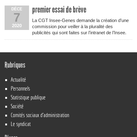
premier essai de brève
DÉCE
7
La CGT Insee-Genes demande la création d’une
2020
commission pour veiller à la pluralité des
publicités qui sont faites sur l’intranet de l’Insee.
Rubriques
Actualité
Personnels
Statistique publique
Société
Comités sociaux d’administration
Le syndicat