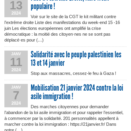
13
populaire !
2024
Voir sur le site de la CGT le kit militant contre
l’extrême droite Liste des manifestations du week-end 15 -16
juin Les élections européennes ont amplifié la crise
démocratique : la moitié des citoyen·nes ne se sont pas
déplacé·es pour (…)
Solidarité avec le peuple palestinien les
JANV
11
13 et 14 janvier
2024
Stop aux massacres, cessez-le feu à Gaza !
Mobilisation 21 janvier 2024 contre la loi
JANV
7
asile immigration !
2024
Des marches citoyennes pour demander
l’abandon de la loi asile immigration et pour rappeler l’essentiel,
à commencer par la solidarité. 201 personnalités appellent à
marcher contre la loi immigration : https://21janvier.fr/ Dans
notre (…)