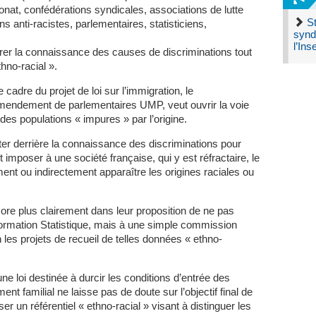
nat, confédérations syndicales, associations de lutte
St
ns anti-racistes, parlementaires, statisticiens,
synd
l’Ins
iorer la connaissance des causes de discriminations tout
thno-racial ».
cadre du projet de loi sur l’immigration, le
endement de parlementaires UMP, veut ouvrir la voie
 des populations « impures » par l’origine.
ter derrière la connaissance des discriminations pour
t imposer à une société française, qui y est réfractaire, le
ent ou indirectement apparaître les origines raciales ou
re plus clairement dans leur proposition de ne pas
formation Statistique, mais à une simple commission
 les projets de recueil de telles données « ethno-
e loi destinée à durcir les conditions d’entrée des
ent familial ne laisse pas de doute sur l’objectif final de
er un référentiel « ethno-racial » visant à distinguer les