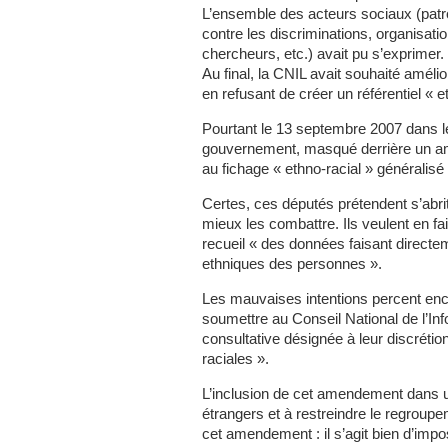
L’ensemble des acteurs sociaux (patro
contre les discriminations, organisatio
chercheurs, etc.) avait pu s’exprimer.
Au final, la CNIL avait souhaité amél
en refusant de créer un référentiel « e
Pourtant le 13 septembre 2007 dans le 
gouvernement, masqué derrière un am
au fichage « ethno-racial » généralisé
Certes, ces députés prétendent s’abri
mieux les combattre. Ils veulent en fai
recueil « des données faisant directem
ethniques des personnes ».
Les mauvaises intentions percent enco
soumettre au Conseil National de l’In
consultative désignée à leur discrétion
raciales ».
L’inclusion de cet amendement dans un
étrangers et à restreindre le regroupem
cet amendement : il s’agit bien d’impos