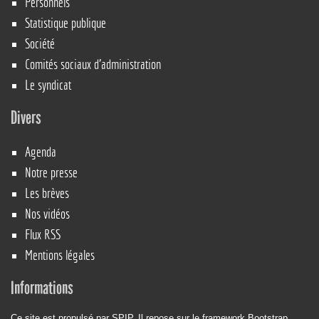
Personnels
Statistique publique
Société
Comités sociaux d’administration
Le syndicat
Divers
Agenda
Notre presse
Les brèves
Nos vidéos
Flux RSS
Mentions légales
Informations
Ce site est propulsé par
SPIP
. Il repose sur le framework
Bootstrap
.