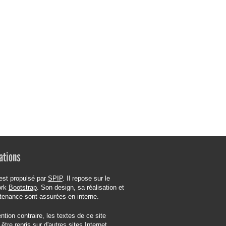
ations
est propulsé par
SPIP
. Il repose sur le
ork
Bootstrap
. Son design, sa réalisation et
tenance sont assurées en interne.
tion contraire, les textes de ce site
être repris sur d'autres sites Internet,