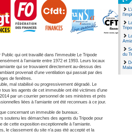
L’
l’imp
La
Tripo
La
Amia
S
du T
 Public qui ont travaillé dans l’immeuble Le Tripode
tensément à l’amiante entre 1972 et 1993. Leurs locaux
D
’amiante qui se trouvaient directement au-dessus des
Mala
ambiant provenait d’une ventilation qui passait par des
èges de fenêtres.
uble, mal stabilisé ou progressivement dégradé. Le
 tous les agents de cet immeuble ont été victimes d’une
 2014 par un courrier personnel de ses ministres et près
ionnelles liées à l’amiante ont été reconnues à ce jour.
t unique concernant un immeuble de bureaux.
urs soutenu les démarches des agents du Tripode pour
e de cette exposition exceptionnelle à l’amiante.
, le classement du site n’a pas été accepté et la