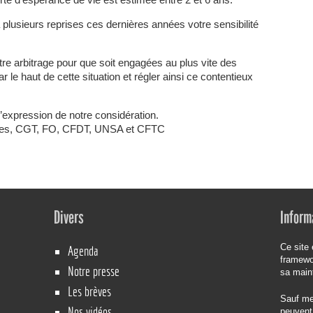
rte d’espérance de vie est estimée entre 2 et 6 ans.
plusieurs reprises ces dernières années votre sensibilité
re arbitrage pour que soit engagées au plus vite des
r le haut de cette situation et régler ainsi ce contentieux
l’expression de notre considération.
aires, CGT, FO, CFDT, UNSA et CFTC
Divers
Inform
Ce site 
Agenda
framew
Notre presse
sa main
Les brèves
Sauf men
Nos vidéos
peuvent 