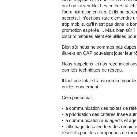
qui bon lui semble. Les critères affich
l’administration en rien. Et ils ne gara
secrets. Il n’est pas rare d’entendre u
trop mobile, qu’il n’est pas dans le b
promotion espérée ... Mais bien sûr il
discriminatoires aient été utilisés po
Bien sûr nous ne sommes pas dupes : l
élu-e-s en CAP pouvaient jouer leur rô
Nous rappelons ici nos revendication
comités techniques de réseau.
Il faut une totale transparence pour l
qui les concernent.
Cela passe par :
• la communication des textes de réfé
• la priorisation des critères Insee au
• la communication aux agents et age
• l’affichage du calendrier des réunio
résultats pour les campagnes de mobil