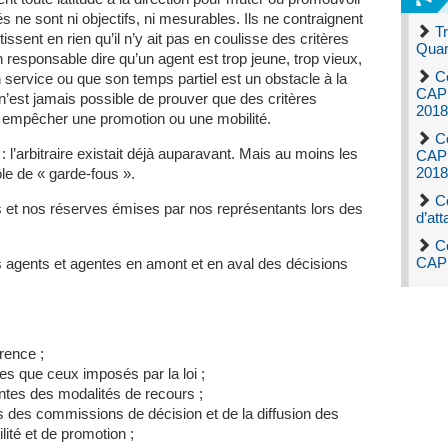
és ne sont ni objectifs, ni mesurables. Ils ne contraignent
Tr
ntissent en rien qu’il n’y ait pas en coulisse des critères
Quand
n responsable dire qu’un agent est trop jeune, trop vieux,
C
on service ou que son temps partiel est un obstacle à la
CAP 
 n’est jamais possible de prouver que des critères
2018
ur empêcher une promotion ou une mobilité.
C
’arbitraire existait déjà auparavant. Mais au moins les
CAP d
2018
le de « garde-fous ».
C
s et nos réserves émises par nos représentants lors des
d’att
C
CAP 
es agents et agentes en amont et en aval des décisions
rence ;
tres que ceux imposés par la loi ;
ntes des modalités de recours ;
ns des commissions de décision et de la diffusion des
ité et de promotion ;