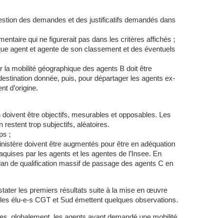
gestion des demandes et des justificatifs demandés dans
entaire qui ne figurerait pas dans les critères affichés ;
aque agent et agente de son classement et des éventuels
our la mobilité géographique des agents B doit être
estination donnée, puis, pour départager les agents ex-
nt d’origine.
on doivent être objectifs, mesurables et opposables. Les
 restent trop subjectifs, aléatoires.
ps ;
inistère doivent être augmentés pour être en adéquation
s aquises par les agents et les agentes de l’Insee. En
plan de qualification massif de passage des agents C en
tater les premiers résultats suite à la mise en œuvre
 les élu-e-s CGT et Sud émettent quelques observations.
es, globalement, les agents ayant demandé une mobilité