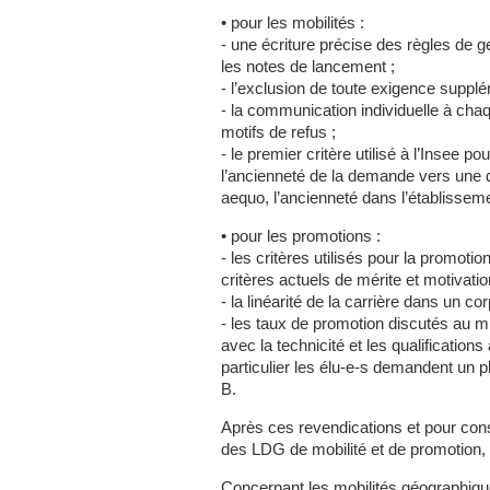
• pour les mobilités :
- une écriture précise des règles de 
les notes de lancement ;
- l’exclusion de toute exigence supplém
- la communication individuelle à ch
motifs de refus ;
- le premier critère utilisé à l’Insee p
l’ancienneté de la demande vers une d
aequo, l’ancienneté dans l’établisseme
• pour les promotions :
- les critères utilisés pour la promoti
critères actuels de mérite et motivation
- la linéarité de la carrière dans un cor
- les taux de promotion discutés au m
avec la technicité et les qualification
particulier les élu-e-s demandent un 
B.
Après ces revendications et pour cons
des LDG de mobilité et de promotion,
Concernant les mobilités géographiqu