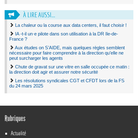
À LIRE AUSSI...
La chaleur ou la course aux data centers, il faut choisir !
IA -t-il un·e pilote dans son utilisation à la DR Ile-de-
France ?
Aux études on S’AIDE, mais quelques règles semblent
nécessaire pour faire comprendre à la direction qu’elle ne
peut surcharger les agents
Chute de gravat sur une vitre en salle occupée ce matin :
la direction doit agir et assurer notre sécurité
Les résolutions syndicales CGT et CFDT lors de la FS
du 24 mars 2025
Rubriques
Actualité