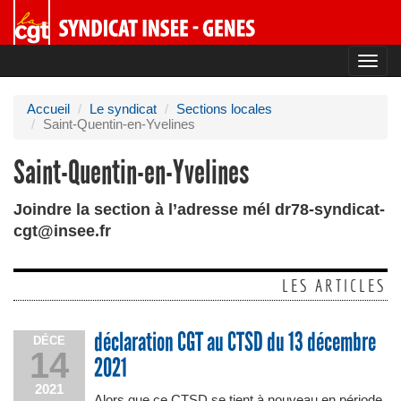
Toggl
navig
Accueil
Le syndicat
Sections locales
Saint-Quentin-en-Yvelines
Saint-Quentin-en-Yvelines
Joindre la section à l’adresse mél dr78-syndicat-
cgt@insee.fr
LES ARTICLES
déclaration CGT au CTSD du 13 décembre
DÉCE
14
2021
2021
Alors que ce CTSD se tient à nouveau en période