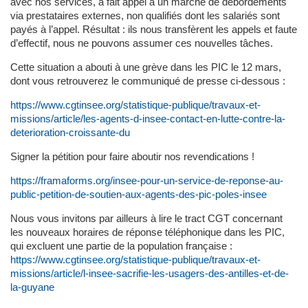
avec nos services, a fait appel à un marché de débordements
via prestataires externes, non qualifiés dont les salariés sont
payés à l’appel. Résultat : ils nous transfèrent les appels et faute
d’effectif, nous ne pouvons assumer ces nouvelles tâches.
Cette situation a abouti à une grève dans les PIC le 12 mars,
dont vous retrouverez le communiqué de presse ci-dessous :
https://www.cgtinsee.org/statistique-publique/travaux-et-
missions/article/les-agents-d-insee-contact-en-lutte-contre-la-
deterioration-croissante-du
Signer la pétition pour faire aboutir nos revendications !
https://framaforms.org/insee-pour-un-service-de-reponse-au-
public-petition-de-soutien-aux-agents-des-pic-poles-insee
Nous vous invitons par ailleurs à lire le tract CGT concernant
les nouveaux horaires de réponse téléphonique dans les PIC,
qui excluent une partie de la population française :
https://www.cgtinsee.org/statistique-publique/travaux-et-
missions/article/l-insee-sacrifie-les-usagers-des-antilles-et-de-
la-guyane